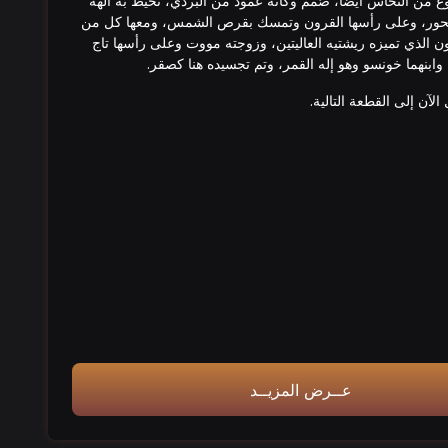
من النحاس أيضاً، صُمم وكأنه عمود من البردي، تحيط به آلهة
اتحور، وعلى رأسها القرون وتمسك بقرص الشمس، ومعها كل من
آمون الذي تميزه ريشتيه العاليتين، وزوجته مووت وعلى رأسها تاج
ابنهما خونسو وهو إله القمر، وتم تجسيده هنا كصقر.
 الآن إلى القطعة التالية.
عــرض المزیــد