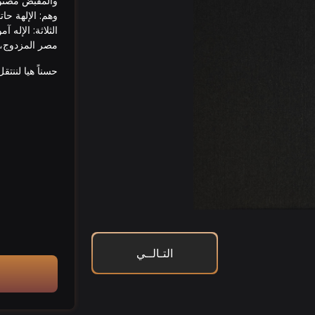
والمقبض مصنوع 
وهم: الإلهة ح
الثلاثة: الإله 
مصر المزدوج، و
حسناً هيا لننتقل
التـالــي