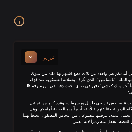
عربي
تي أمامكم هي واحدة من ثلاث قطع اشتهر بها ملك من ملوك
 الملك "ناستاسن"، الذي عُرف بحملاته العسكرية ضد غزاة
ً آخر ملك كوشي يُدفن في نوري، حيث دفن في الهرم رقم 15.
ي:
يت عليه نقش تاريخي طويل ورسومات، وعدد كبير من تماثيل
ّام الذين تحدثنا عنهم قبلاً، ثم أخيراً هذه القطعة أمامكم، وهي
 تحمل اسمه، قرصيها مصنوعان من النحاس المصقول، يحيط بهما
لفضة، تجعل منه رمزاً لإله القمر.