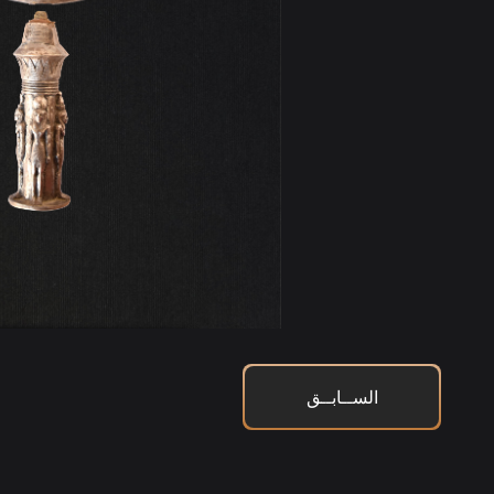
الســابــق